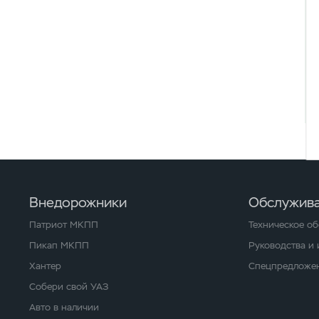
Внедорожники
Обслужива
Патриот МКПП
Техническое о
Пикап МКПП
Руководства и
Хантер
Спецпредложен
Собери свой УАЗ
Авто в наличии