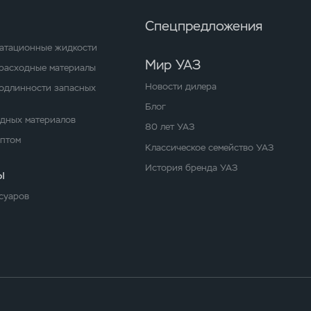
Спецпредложения
уатационные жидкости
Мир УАЗ
расходные материалы
Новости дилера
одлинности запасных
Блог
одных материалов
80 лет УАЗ
оптом
Классическое семейство УАЗ
История бренда УАЗ
ы
суаров